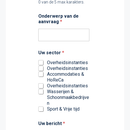
0 van de 5 max karakters.
t
Onderwerp van de
e
aanvraag
*
l
e
f
o
o
n
Uw sector
*
n
u
Overheidsinstanties
m
Overheidsinstanties
m
Accommodaties &
e
HoReCa
r
Overheidsinstanties
U
Wasserijen &
w
Schoonmaakbedrijve
b
n
e
Sport & Vrije tijd
r
i
c
Uw bericht
*
h