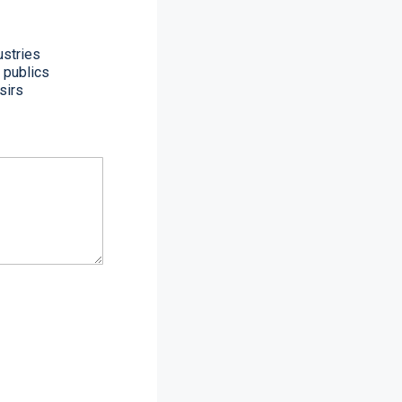
ustries
 publics
sirs