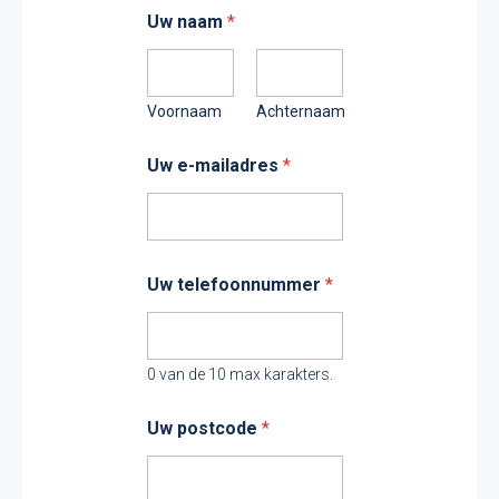
Uw naam
*
Voornaam
Achternaam
Uw e-mailadres
*
Uw telefoonnummer
*
0 van de 10 max karakters.
U
Uw postcode
*
w
d
e
v