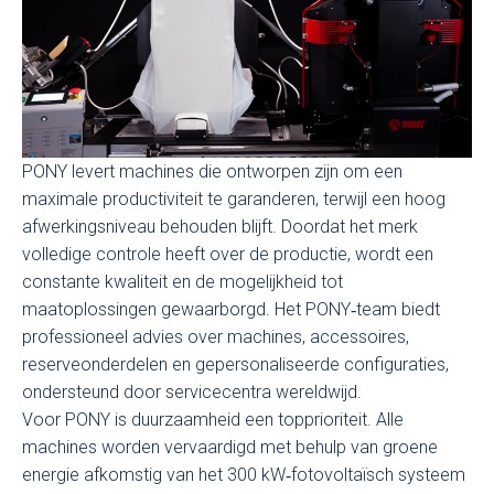
PONY levert machines die ontworpen zijn om een
maximale productiviteit te garanderen, terwijl een hoog
afwerkingsniveau behouden blijft. Doordat het merk
volledige controle heeft over de productie, wordt een
constante kwaliteit en de mogelijkheid tot
maatoplossingen gewaarborgd. Het PONY‑team biedt
professioneel advies over machines, accessoires,
reserveonderdelen en gepersonaliseerde configuraties,
ondersteund door servicecentra wereldwijd.
Voor PONY is duurzaamheid een topprioriteit. Alle
machines worden vervaardigd met behulp van groene
energie afkomstig van het 300 kW‑fotovoltaïsch systeem