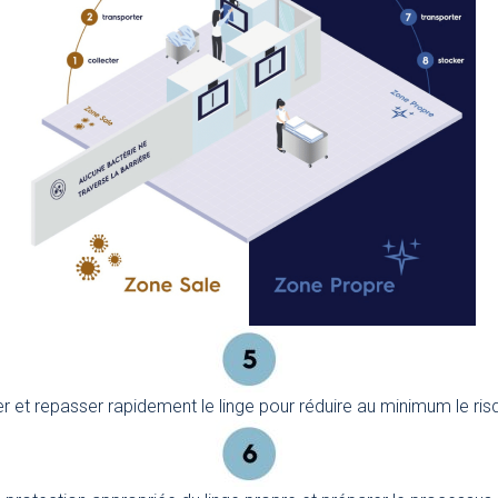
her et repasser rapidement le linge pour réduire au minimum le ri